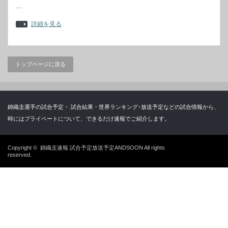
…
詳細を見る
トップページに戻る
錦織圭選手の試合予定・ 試合結果・世界ランキング･放送予定などの試合情報から、
時にはプライベートについて、できるだけ速報でご紹介します。
Copyright ©
錦織圭速報 試合予定放送予定ANDSOON
All rights
reserved.