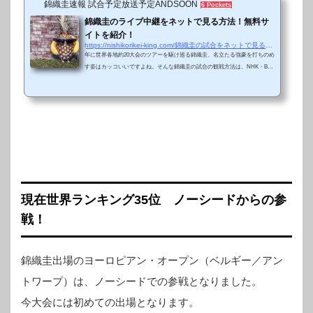
錦織圭速報 試合予定放送予定ANDSOON
6 Pockets
錦織圭のライブ中継をネットで見る方法！無料サ
イトを紹介！
https://nishikorikei-king.com/錦織圭の試合をネットで見る方法！無料どころか
年に世界各地約20大会のツアーを駆け巡る錦織圭、名立たる強豪を打ちのめ
す姿はカッコいいですよね。そんな錦織圭の試合の観戦方法は、NHK・BS
朝日・WOWOW・GAORAと最近ではいろいろ見る手段が増えてきました
が、有料がほとんど。できれば無料でみたいですよね。そこでネット見れる
いくつかのライブ無料観戦方法を紹介します。もちろんいろんな広告や警告
が出ることもありますが自己責任でお願いします。まぁ、クリックしなきゃ
何の問題もないとは思いますが。ライブ配信サイト、スコアサイト一覧 ❐
ライブ配信試合模様をライブ映...
現在世界ランキング35位 ノーシードからの参
戦！
錦織圭出場のヨーロピアン・オープン（ベルギー／アン
トワープ）は、ノーシードでの参戦となりました。
今大会には初めての出場となります。