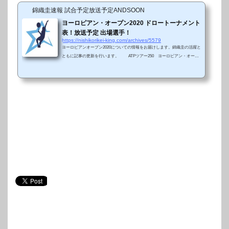
錦織圭速報 試合予定放送予定ANDSOON
ヨーロピアン・オープン2020 ドロートーナメント
表！放送予定 出場選手！
https://nishikorikei-king.com/archives/5579
ヨーロピアンオープン2020についての情報をお届けします。錦織圭の活躍と
ともに記事の更新を行います。 ATPツアー250 ヨーロピアン・オープ
ン（アントワープ）が、10月19日（月）からベルギーのアントワープ（ロッ
トアリーナ）で開催され、決勝戦は10月25日（日）に予定されています。20
15年まで開催されていたバレンシア・オープンに代わって2016年から新設さ
れた大会で、今年で5回目の開催となります。今大会は、ロットアリーナに
収容できる30%の集客数を上限として開催されるようです。アントワープと
いえば、世界的童話「フラ...