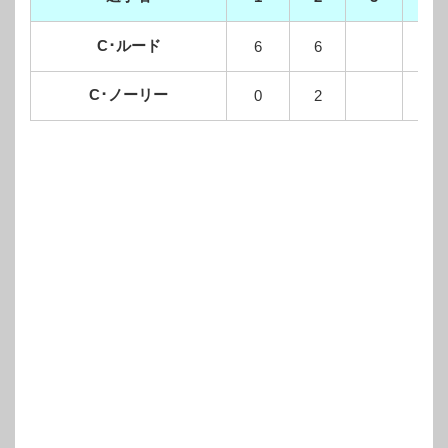
C･ルード
6
6
C･ノーリー
0
2