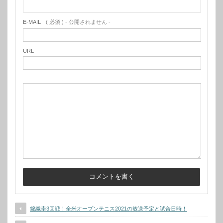
E-MAIL
( 必須 ) - 公開されません -
URL
錦織圭3回戦！全米オープンテニス2021の放送予定と試合日時！