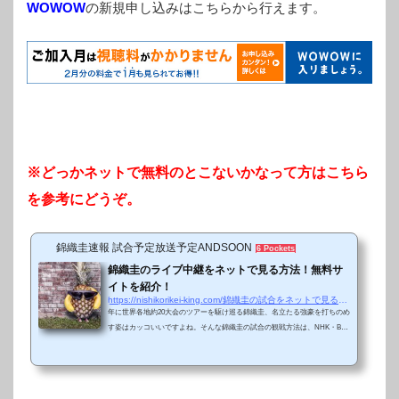
WOWOW
の新規申し込みはこちらから行えます。
※どっかネットで無料のとこないかなって方はこちら
を参考にどうぞ。
錦織圭速報 試合予定放送予定ANDSOON
6 Pockets
錦織圭のライブ中継をネットで見る方法！無料サ
イトを紹介！
https://nishikorikei-king.com/錦織圭の試合をネットで見る方法！無料どころか
年に世界各地約20大会のツアーを駆け巡る錦織圭、名立たる強豪を打ちのめ
す姿はカッコいいですよね。そんな錦織圭の試合の観戦方法は、NHK・BS
朝日・WOWOW・GAORAと最近ではいろいろ見る手段が増えてきました
が、有料がほとんど。できれば無料でみたいですよね。そこでネット見れる
いくつかのライブ無料観戦方法を紹介します。もちろんいろんな広告や警告
が出ることもありますが自己責任でお願いします。まぁ、クリックしなきゃ