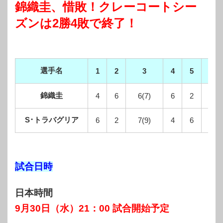
錦織圭、惜敗！クレーコートシー
ズンは2勝4敗で終了！
選手名
合
1
2
3
4
5
錦織圭
4
6
6(7)
6
2
S･トラバグリア
6
2
7(9)
4
6
試合日時
日本時間
9月30日（水）21：00 試合開始予定