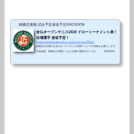
錦織圭速報 試合予定放送予定ANDSOON
全仏オープンテニス2020 ドロートーナメント表！
出場選手 放送予定！
https://nishikorikei-king.com/archives/5501
錦織圭が出場する全仏オープンテニス2020についての情報をお届けします。
大会経過、錦織圭の活躍とともに記事の更新を行います。 2020年9月27
日（日）から10月11日（日）にかけて、今年最後のグランドスラムになる全
仏オープン（フレンチオープン）がローランギャロス（パリ）にて開催され
ます。同じグランドスラムである全米オープンとは異なり、今年の全仏オー
プンは観客を入れての開催予定となります。フィリップ・シャトリエとやス
ザンヌ・ランランなどのメインスタジアムには1日につき5000人程度の観客
を入れて、サブのスタジ...