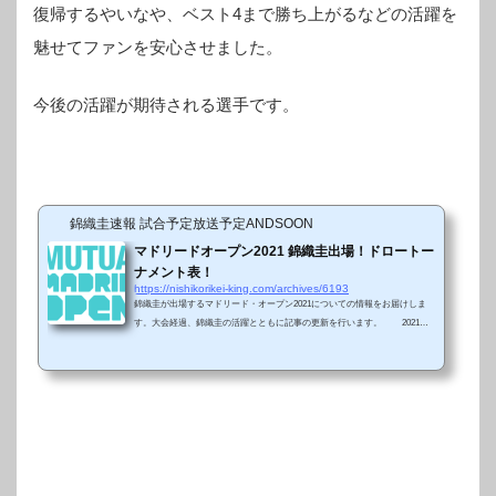
復帰するやいなや、ベスト4まで勝ち上がるなどの活躍を
魅せてファンを安心させました。
今後の活躍が期待される選手です。
錦織圭速報 試合予定放送予定ANDSOON
マドリードオープン2021 錦織圭出場！ドロートー
ナメント表！
https://nishikorikei-king.com/archives/6193
錦織圭が出場するマドリード・オープン2021についての情報をお届けしま
す。大会経過、錦織圭の活躍とともに記事の更新を行います。 2021年5
月2日から9日にかけて、ATPマスターズ1000 ムチュア・マドリード・オープ
ン（マドリード・オープン）が、スペインのマドリードにて開催されます。
毎年5月上旬にマドリードで開催される男女合同開催のテニストーナメント
で、全仏オープンの前哨戦として位置づけられている大会です。2012年の大
会では青土のコート（ブルー・クレー）で開催され話題を呼びましたが、コ
ンクリートに人工砂を撒い...