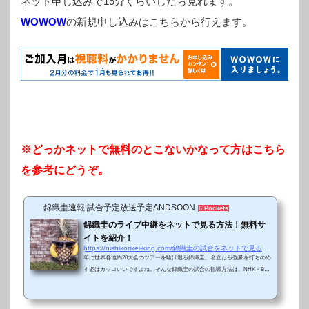
ネット申し込みで15分くらいしたら見れます。
WOWOW
の新規申し込みはこちらから行えます。
※どっかネットで無料のとこないかなって方はこちら
を参考にどうぞ。
錦織圭速報 試合予定放送予定ANDSOON
6 Pockets
錦織圭のライブ中継をネットで見る方法！無料サ
イトを紹介！
https://nishikorikei-king.com/錦織圭の試合をネットで見る方法！無料どころか
年に世界各地約20大会のツアーを駆け巡る錦織圭、名立たる強豪を打ちのめ
す姿はカッコいいですよね。そんな錦織圭の試合の観戦方法は、NHK・BS
朝日・WOWOW・GAORAと最近ではいろいろ見る手段が増えてきました
が、有料がほとんど。できれば無料でみたいですよね。そこでネット見れる
いくつかのライブ無料観戦方法を紹介します。もちろんいろんな広告や警告