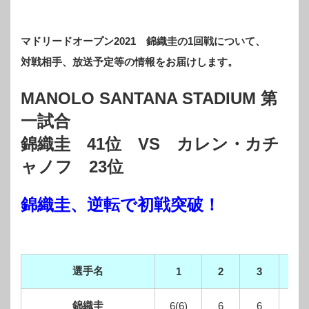
マドリードオープン2021 錦織圭の1回戦について、
対戦相手、放送予定等の情報をお届けします。
MANOLO SANTANA STADIUM 第
一試合
錦織圭 41
位 VS カレン・カチ
ャノフ 23
位
錦織圭、逆転で初戦突破！
選手名
合
1
2
3
錦織圭
6(6)
6
6