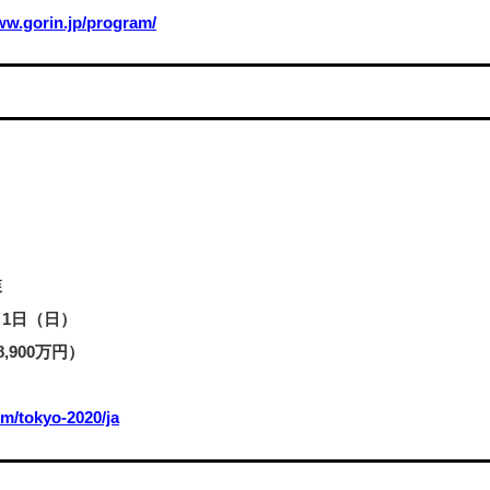
ww.gorin.jp/program/
森
月1日（日）
8,900万円）
om/tokyo-2020/ja