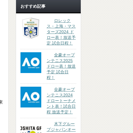
おすすめ記事
ロレック
ス・上海・マス
ターズ2024 ド
ロー表！放送予
定 試合日程！
全豪オープ
ンテニス2025
ドロー表！放送
予定 試合日
程！
全豪オープ
ンテニス2024
ドロートーナメ
東
ント表！試合日
テ
程 放送予定！
木下グルー
プジャパンオー