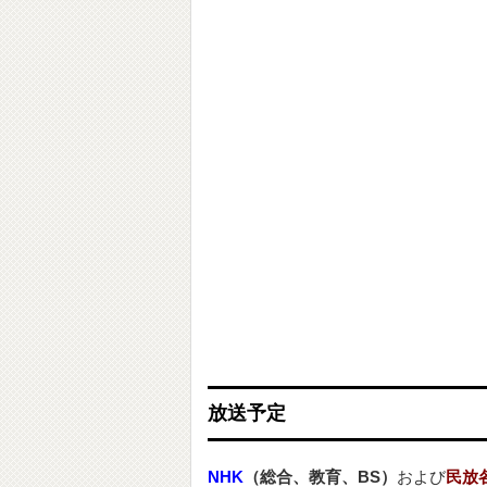
放送予定
NHK
（総合、教育、BS）
および
民放