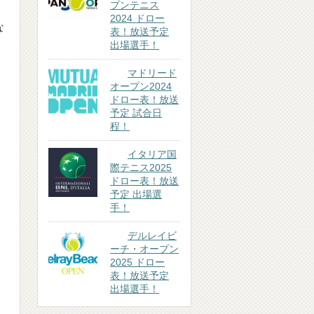
プンテニス
2024 ドロー
な
表！放送予定
出場選手！
設
マドリード
オープン2024
ドロー表！放送
予定 試合日
程！
イタリア国
際テニス2025
ドロー表！放送
予定 出場選
手！
デルレイビ
ーチ・オープン
2025 ドロー
表！放送予定
出場選手！